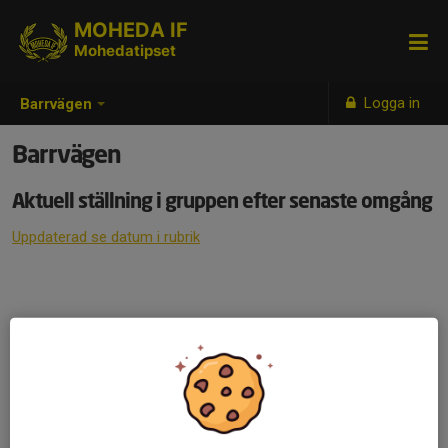
MOHEDA IF
Mohedatipset
Logga in
Barrvägen
Barrvägen
Aktuell ställning i gruppen efter senaste omgång
Uppdaterad se datum i rubrik