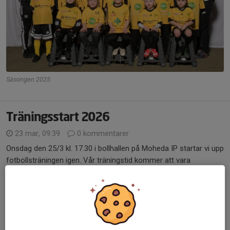
Säsongen 2025
Träningsstart 2026
23 mar, 09:39
0 kommentarer
Onsdag den 25/3 kl. 17.30 i bollhallen på Moheda IP startar vi upp
fotbollsträningen igen. Vår träningstid kommer att vara
onsdagar kl. 17.30
Ta med vattenflaska och ett gott humör- dusch möjligheter
finns!