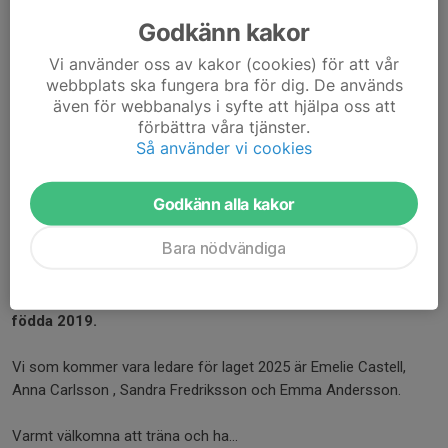
Varmt...
Läs mer
Godkänn kakor
Vi använder oss av kakor (cookies) för att vår
webbplats ska fungera bra för dig. De används
Träningsstart hösten 2025
även för webbanalys i syfte att hjälpa oss att
17 aug 2025
0 kommentarer
förbättra våra tjänster.
Så använder vi cookies
Den 27 augusti kl.17.30 kör träningen igång igen.
Läs mer
Godkänn alla kakor
Uppstart PF 19
Bara nödvändiga
17 mar 2025
0 kommentarer
Den 16 april kl. 17.30-18.30 startar vi upp fotbollen för alla
födda 2019.
Vi som kommer vara ledare för laget 2025 är Emelie Castell,
Anna Carlsson , Sandra Fredriksson och Emma Andersson.
Varmt välkomna att träna och ha...