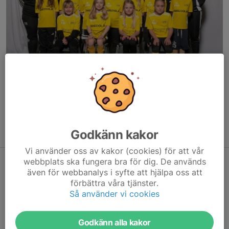
Hallå där!
I år har vi startat upp ett nytt tjejlag ⚽️😄
Välkommen att komma och prova på tisdagar i Bollhallen 17:30-
18:30 💛🖤
Godkänn kakor
Vi använder oss av kakor (cookies) för att vår
webbplats ska fungera bra för dig. De används
Välkommen till vårt nystartade tjejlag!
även för webbanalys i syfte att hjälpa oss att
12 mar, 21:27
0 kommentarer
förbättra våra tjänster.
Så använder vi cookies
Hallå där!
I år har vi startat upp ett nytt tjejlag ⚽️😄
Välkommen att komma och prova på tisdagar i Bollhallen 17:30-
Godkänn alla kakor