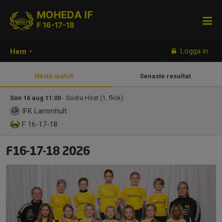
MOHEDA IF
F 16-17-18
Logga in
Hem
Nästa match
Senaste resultat
Sön 16 aug 11:00
- Södra Höst (1, flick)
IFK Lammhult
F 16-17-18
F16-17-18 2026