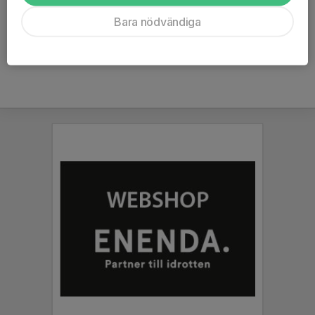
18:30 💛🖤
Läs mer
Bara nödvändiga