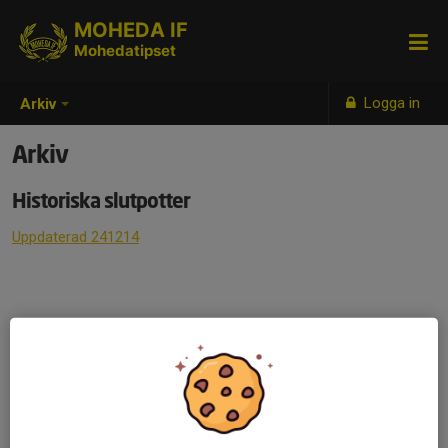
MOHEDA IF
Mohedatipset
Logga in
Arkiv
Arkiv
Historiska slutpotter
Uppdaterad 241214