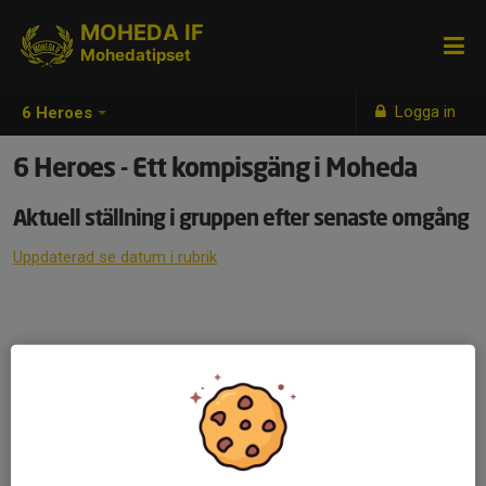
MOHEDA IF
Mohedatipset
Logga in
6 Heroes
6 Heroes - Ett kompisgäng i Moheda
Aktuell ställning i gruppen efter senaste omgång
Uppdaterad se datum i rubrik