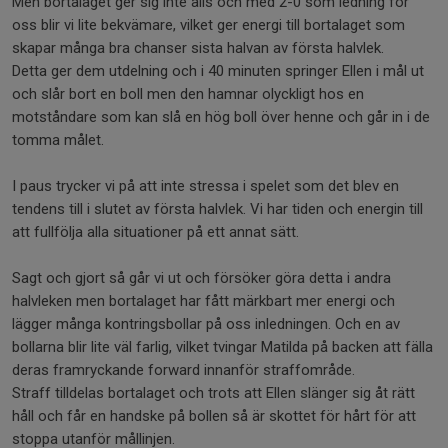
Men bortalaget ger sig inte alls och med 2-0 som ledning för
oss blir vi lite bekvämare, vilket ger energi till bortalaget som
skapar många bra chanser sista halvan av första halvlek.
Detta ger dem utdelning och i 40 minuten springer Ellen i mål ut
och slår bort en boll men den hamnar olyckligt hos en
motståndare som kan slå en hög boll över henne och går in i de
tomma målet.
I paus trycker vi på att inte stressa i spelet som det blev en
tendens till i slutet av första halvlek. Vi har tiden och energin till
att fullfölja alla situationer på ett annat sätt.
Sagt och gjort så går vi ut och försöker göra detta i andra
halvleken men bortalaget har fått märkbart mer energi och
lägger många kontringsbollar på oss inledningen. Och en av
bollarna blir lite väl farlig, vilket tvingar Matilda på backen att fälla
deras framryckande forward innanför straffområde.
Straff tilldelas bortalaget och trots att Ellen slänger sig åt rätt
håll och får en handske på bollen så är skottet för hårt för att
stoppa utanför mållinjen.