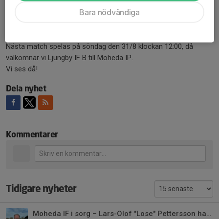
Matchens målskyttar:
Bara nödvändiga
3" Vilma Persson
17" Elin Sundbom
Nästa match spelas på söndag den 31/8 klockan 12:00, då
välkomnar vi Ljungby IF B till Moheda IP.
Vi ses då!
Dela nyhet
Kommentarer
Tidigare nyheter
Moheda IF i sorg – Lars-Olof "Lose" Pettersson har gått bort