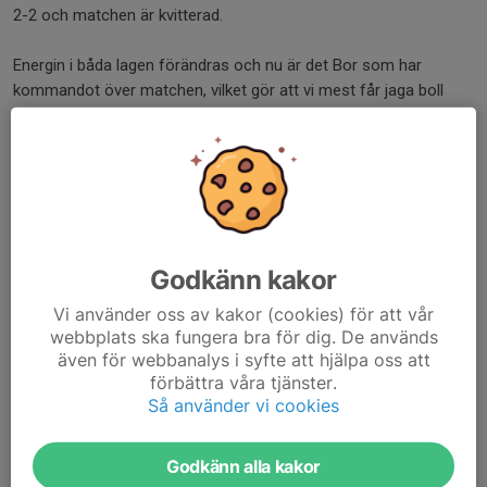
2-2 och matchen är kvitterad.
Energin i båda lagen förändras och nu är det Bor som har
kommandot över matchen, vilket gör att vi mest får jaga boll
och får inte till några bra situationer som är tillräckligt farliga.
I slutet av andra halvlek debutera Helga i sin första
seniorlagsmatch och skapar direkt i sitt inhopp en hörna till vår
fördel. Denna hörna slås av Vilma och blir rejält farlig när den går
strax utanför målramen, men tyvärr ingen utdelning.
Istället vänder spelet och i nästa sekvens tar bortalaget istället
ledningen efter en kontring. 2-3 och med vara få minuter kvar är
Godkänn kakor
goda råd dyra.
Vi använder oss av kakor (cookies) för att vår
Vi gör allt vi kan för att skapa oss farliga lägen på mål men Bor
webbplats ska fungera bra för dig. De används
har fortsatt kommandot och vi får inte alls till vårt egna spel i
även för webbanalys i syfte att hjälpa oss att
andra halvan.
förbättra våra tjänster.
Något som gör att bortalaget lyckas trycka dit ytterligare ett mål
Så använder vi cookies
på stopptid och matchen slutar tyvärr 2-4 till deras favör.
Godkänn alla kakor
Matchens Queen: Annie Bylin