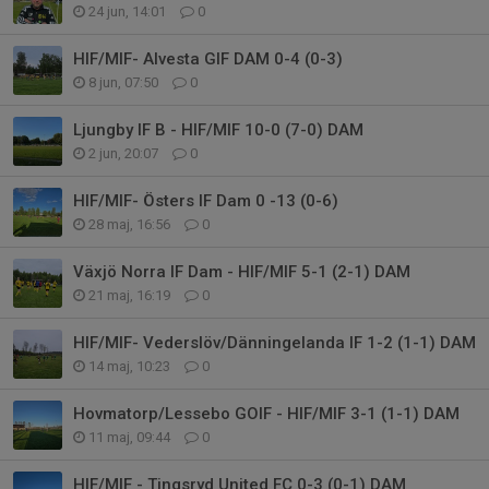
24 jun, 14:01
0
HIF/MIF- Alvesta GIF DAM 0-4 (0-3)
8 jun, 07:50
0
Ljungby IF B - HIF/MIF 10-0 (7-0) DAM
2 jun, 20:07
0
HIF/MIF- Östers IF Dam 0 -13 (0-6)
28 maj, 16:56
0
Växjö Norra IF Dam - HIF/MIF 5-1 (2-1) DAM
21 maj, 16:19
0
HIF/MIF- Vederslöv/Dänningelanda IF 1-2 (1-1) DAM
14 maj, 10:23
0
Hovmatorp/Lessebo GOIF - HIF/MIF 3-1 (1-1) DAM
11 maj, 09:44
0
HIF/MIF - Tingsryd United FC 0-3 (0-1) DAM