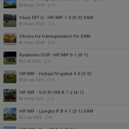
30 apr, 10:53
0
Växjö DFF U - HIF/MIF 1-0 (0-0) DAM
24 apr, 20:20
0
Vårens tre träningsmatch för DAM
19 apr, 20:28
0
Rydaholm GOIF- HIF/MIF 0-1 (0-1)
2 okt 2025
0
HIF/MIF - Hultsjö/Vrigstad 4-0 (3-0)
22 sep 2025
0
HIF-MIF - V/D IF//IIIK B 7-2 (4-1)
18 sep 2025
0
HIF/MIF - Ljungby IF B 4-1 (2-1) DAM
2 sep 2025
0