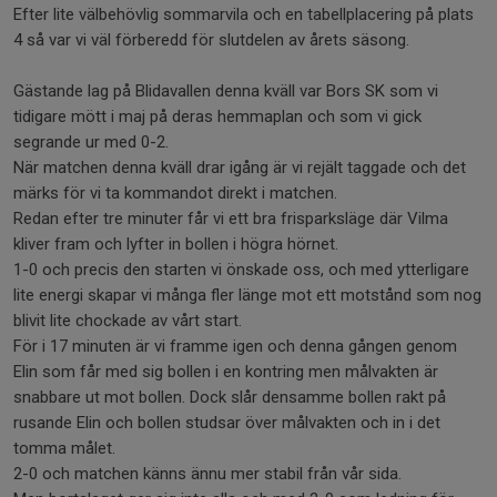
Efter lite välbehövlig sommarvila och en tabellplacering på plats
4 så var vi väl förberedd för slutdelen av årets säsong.
Gästande lag på Blidavallen denna kväll var Bors SK som vi
tidigare mött i maj på deras hemmaplan och som vi gick
segrande ur med 0-2.
När matchen denna kväll drar igång är vi rejält taggade och det
märks för vi ta kommandot direkt i matchen.
Redan efter tre minuter får vi ett bra frisparksläge där Vilma
kliver fram och lyfter in bollen i högra hörnet.
1-0 och precis den starten vi önskade oss, och med ytterligare
lite energi skapar vi många fler länge mot ett motstånd som nog
blivit lite chockade av vårt start.
För i 17 minuten är vi framme igen och denna gången genom
Elin som får med sig bollen i en kontring men målvakten är
snabbare ut mot bollen. Dock slår densamme bollen rakt på
rusande Elin och bollen studsar över målvakten och in i det
tomma målet.
2-0 och matchen känns ännu mer stabil från vår sida.