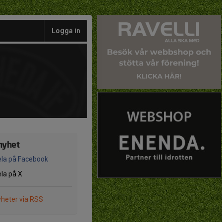
Logga in
nyhet
la på Facebook
la på X
heter via RSS