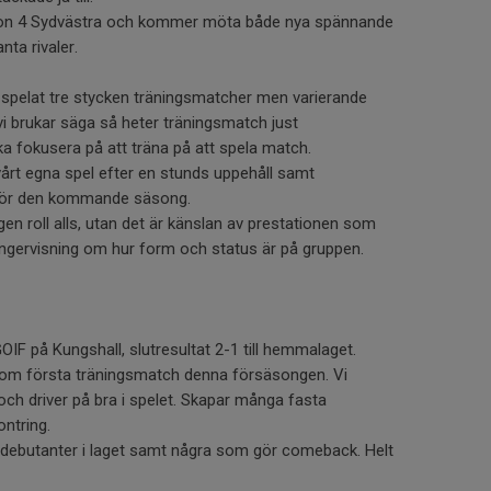
vision 4 Sydvästra och kommer möta både nya spännande
ta rivaler.
spelat tre stycken träningsmatcher men varierande
vi brukar säga så heter träningsmatch just
ka fokusera på att träna på att spela match.
 vårt egna spel efter en stunds uppehåll samt
ör den kommande säsong.
ngen roll alls, utan det är känslan av prestationen som
 fingervisning om hur form och status är på gruppen.
OIF på Kungshall, slutresultat 2-1 till hemmalaget.
om första träningsmatch denna försäsongen. Vi
ch driver på bra i spelet. Skapar många fasta
ontring.
 debutanter i laget samt några som gör comeback. Helt