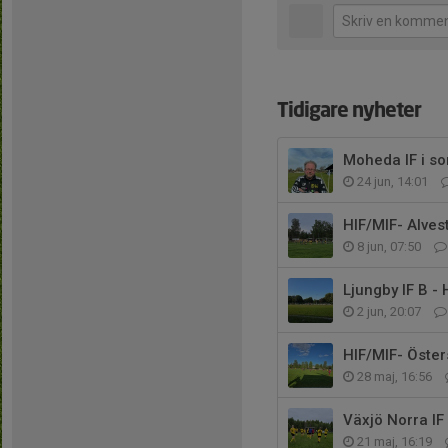
Tidigare nyheter
Moheda IF i so
24 jun, 14:01
HIF/MIF- Alves
8 jun, 07:50
Ljungby IF B -
2 jun, 20:07
HIF/MIF- Öster
28 maj, 16:56
Växjö Norra IF
21 maj, 16:19