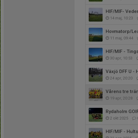
HIF/MIF- Vede
14 maj, 10:23
Hovmatorp/Les
11 maj, 09:44
HIF/MIF - Ting
30 apr, 10:53
Växjö DFF U - 
24 apr, 20:20
Vårens tre tr
19 apr, 20:28
Rydaholm GOIF-
2 okt 2025
HIF/MIF - Hults