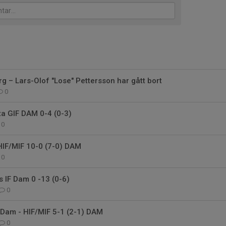
rg – Lars-Olof "Lose" Pettersson har gått bort
0
ta GIF DAM 0-4 (0-3)
0
 HIF/MIF 10-0 (7-0) DAM
0
s IF Dam 0 -13 (0-6)
0
 Dam - HIF/MIF 5-1 (2-1) DAM
0