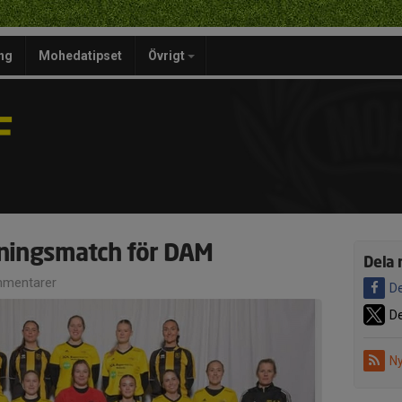
ng
Mohedatipset
Övrigt
F
äningsmatch för DAM
Dela 
mentarer
De
De
Ny