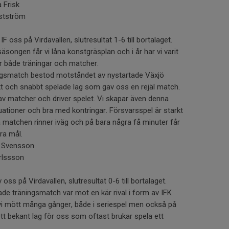
 Frisk
estström
 oss på Virdavallen, slutresultat 1-6 till bortalaget.
säsongen får vi låna konstgräsplan och i år har vi varit
ör både träningar och matcher.
ngsmatch bestod motståndet av nystartade Växjö
rkt och snabbt spelade lag som gav oss en rejäl match.
 av matcher och driver spelet. Vi skapar även denna
uationer och bra med kontringar. Försvarsspel är starkt
a matchen rinner iväg och på bara några få minuter får
yra mål.
a Svensson
arlssson
oss på Virdavallen, slutresultat 0-6 till bortalaget.
de träningsmatch var mot en kär rival i form av IFK
g vi mött många gånger, både i seriespel men också på
tt bekant lag för oss som oftast brukar spela ett