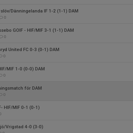
rslöv/Dänningelanda IF 1-2 (1-1) DAM
0
sebo GOIF - HIF/MIF 3-1 (1-1) DAM
0
sryd United FC 0-3 (0-1) DAM
0
HIF/MIF 1-0 (0-0) DAM
0
äningsmatch för DAM
0
 HIF/MIF 0-1 (0-1)
0
jö/Vrigstad 4-0 (3-0)