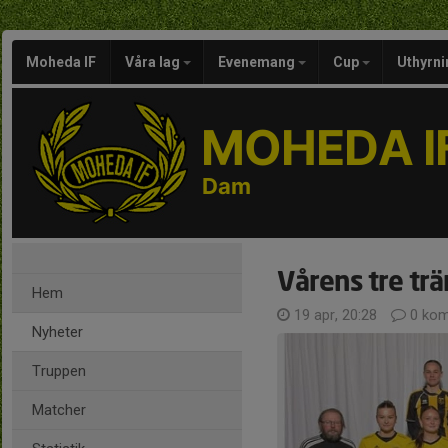
Moheda IF
Våra lag
Evenemang
Cup
Uthyrni
MOHEDA I
Dam
Vårens tre tr
Hem
19 apr, 20:28
0 kom
Nyheter
Truppen
Matcher