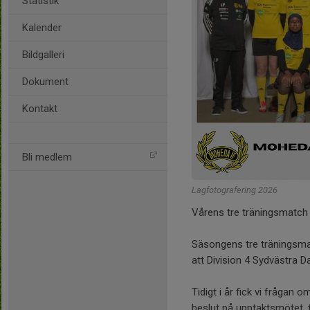
Statistik
Kalender
Bildgalleri
Dokument
Kontakt
Bli medlem
Lagfotografering 2026
Vårens tre träningsmatch
Säsongens tre träningsma
att Division 4 Sydvästra 
Tidigt i år fick vi frågan
beslut på upptaktsmötet, t