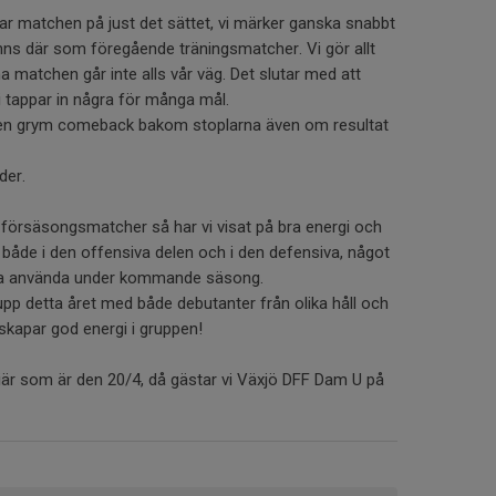
jar matchen på just det sättet, vi märker ganska snabbt
 finns där som föregående träningsmatcher. Vi gör allt
a matchen går inte alls vår väg. Det slutar med att
i tappar in några för många mål.
 en grym comeback bakom stoplarna även om resultat
der.
e försäsongsmatcher så har vi visat på bra energi och
 både i den offensiva delen och i den defensiva, något
ta använda under kommande säsong.
upp detta året med både debutanter från olika håll och
apar god energi i gruppen!
emiär som är den 20/4, då gästar vi Växjö DFF Dam U på