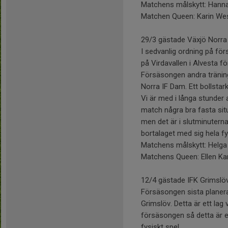
Matchens målskytt: Hanna
Matchen Queen: Karin W
29/3 gästade Växjö Norra IF
I sedvanlig ordning på för
på Virdavallen i Alvesta f
Försäsongen andra träni
Norra IF Dam. Ett bollsta
Vi är med i långa stunder
match några bra fasta sit
men det är i slutminutern
bortalaget med sig hela f
Matchens målskytt: Helg
Matchens Queen: Ellen K
12/4 gästade IFK Grimslöv 
Försäsongen sista planera
Grimslöv. Detta är ett la
försäsongen så detta är e
fysiskt spel.