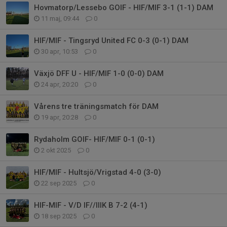
Hovmatorp/Lessebo GOIF - HIF/MIF 3-1 (1-1) DAM
11 maj, 09:44
0
HIF/MIF - Tingsryd United FC 0-3 (0-1) DAM
30 apr, 10:53
0
Växjö DFF U - HIF/MIF 1-0 (0-0) DAM
24 apr, 20:20
0
Vårens tre träningsmatch för DAM
19 apr, 20:28
0
Rydaholm GOIF- HIF/MIF 0-1 (0-1)
2 okt 2025
0
HIF/MIF - Hultsjö/Vrigstad 4-0 (3-0)
22 sep 2025
0
HIF-MIF - V/D IF//IIIK B 7-2 (4-1)
18 sep 2025
0