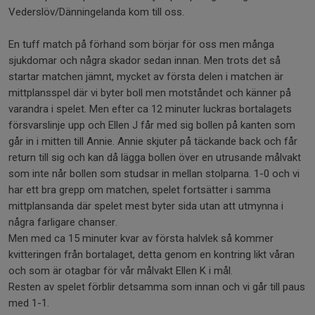
Vederslöv/Dänningelanda kom till oss.
En tuff match på förhand som börjar för oss men många
sjukdomar och några skador sedan innan. Men trots det så
startar matchen jämnt, mycket av första delen i matchen är
mittplansspel där vi byter boll men motståndet och känner på
varandra i spelet. Men efter ca 12 minuter luckras bortalagets
försvarslinje upp och Ellen J får med sig bollen på kanten som
går in i mitten till Annie. Annie skjuter på täckande back och får
return till sig och kan då lägga bollen över en utrusande målvakt
som inte når bollen som studsar in mellan stolparna. 1-0 och vi
har ett bra grepp om matchen, spelet fortsätter i samma
mittplansanda där spelet mest byter sida utan att utmynna i
några farligare chanser.
Men med ca 15 minuter kvar av första halvlek så kommer
kvitteringen från bortalaget, detta genom en kontring likt våran
och som är otagbar för vår målvakt Ellen K i mål.
Resten av spelet förblir detsamma som innan och vi går till paus
med 1-1.