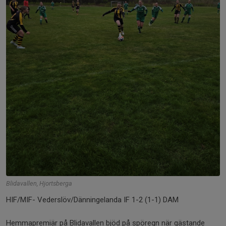
Blidavallen, Hjortsberga
HIF/MIF- Vederslöv/Dänningelanda IF 1-2 (1-1) DAM
Hemmapremiär på Blidavallen bjöd på spöregn när gästande