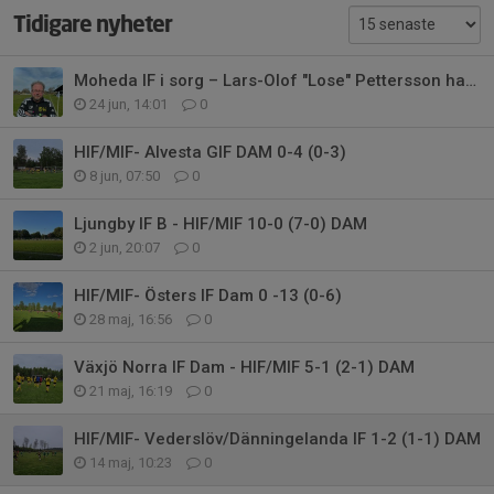
Tidigare nyheter
Moheda IF i sorg – Lars-Olof "Lose" Pettersson har gått bort
24 jun, 14:01
0
HIF/MIF- Alvesta GIF DAM 0-4 (0-3)
8 jun, 07:50
0
Ljungby IF B - HIF/MIF 10-0 (7-0) DAM
2 jun, 20:07
0
HIF/MIF- Östers IF Dam 0 -13 (0-6)
28 maj, 16:56
0
Växjö Norra IF Dam - HIF/MIF 5-1 (2-1) DAM
21 maj, 16:19
0
HIF/MIF- Vederslöv/Dänningelanda IF 1-2 (1-1) DAM
14 maj, 10:23
0