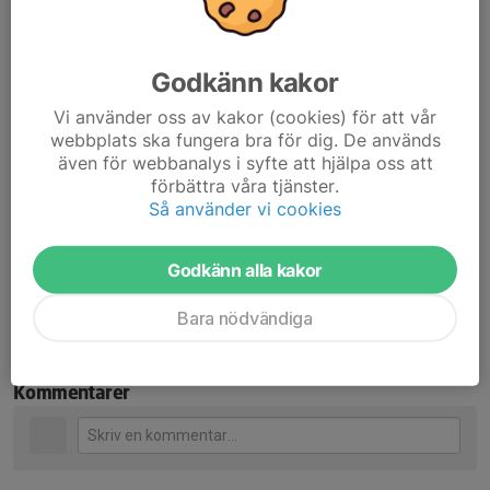
spelet är på god väg till något bra och vi ser framemot nästa
match. Då jagar vi nya poäng!
Godkänn kakor
Matchens målskytt:
Vi använder oss av kakor (cookies) för att vår
12" Annie Bylin, assist Ellen Johansson.
webbplats ska fungera bra för dig. De används
även för webbanalys i syfte att hjälpa oss att
Matchens Queen: Ida Frisk.
förbättra våra tjänster.
Så använder vi cookies
Nästa match spelar vi borta mot Växjö Norra IF Dam på Åbo
Idrottplats. Matchstart onsdag klockan 19:00.
Godkänn alla kakor
Dela nyhet
Bara nödvändiga
Kommentarer