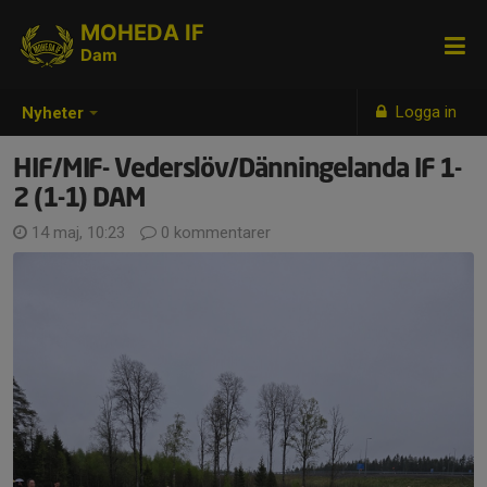
MOHEDA IF
Dam
Logga in
Nyheter
HIF/MIF- Vederslöv/Dänningelanda IF 1-
2 (1-1) DAM
14 maj, 10:23
0 kommentarer