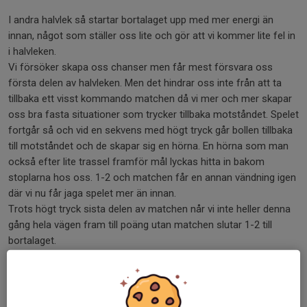
I andra halvlek så startar bortalaget upp med mer energi än
innan, något som ställer oss lite och gör att vi kommer lite fel in
i halvleken.
Vi försöker skapa oss chanser men får mest försvara oss
första delen av halvleken. Men det hindrar oss inte från att ta
tillbaka ett visst kommando matchen då vi mer och mer skapar
oss bra fasta situationer som trycker tillbaka motståndet. Spelet
fortgår så och vid en sekvens med högt tryck går bollen tillbaka
till motståndet och de skapar sig en hörna. En hörna som man
också efter lite trassel framför mål lyckas hitta in bakom
stoplarna hos oss. 1-2 och matchen får en annan vändning igen
där vi nu får jaga spelet mer än innan.
Trots högt tryck sista delen av matchen når vi inte heller denna
gång hela vägen fram till poäng utan matchen slutar 1-2 till
bortalaget.
Vi gör en i helhet bra match och är med i nästa 90 minuter.
Spelbilden ser ut som de tidigare matcherna och den ena
skillnaden är att vi släpper in något mål mindre denna kväll. Så