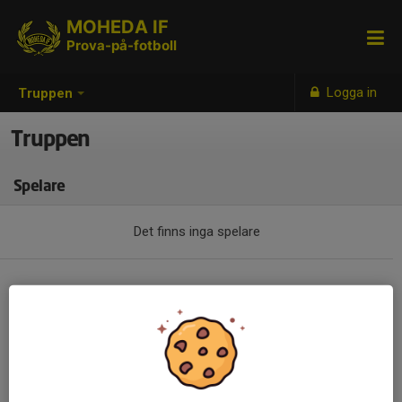
MOHEDA IF
Prova-på-fotboll
Logga in
Truppen
Truppen
Spelare
Det finns inga spelare