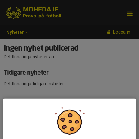
MOHEDA IF
Prova-på-fotboll
Logga in
Nyheter
Ingen nyhet publicerad
Det finns inga nyheter än.
Tidigare nyheter
Det finns inga tidigare nyheter