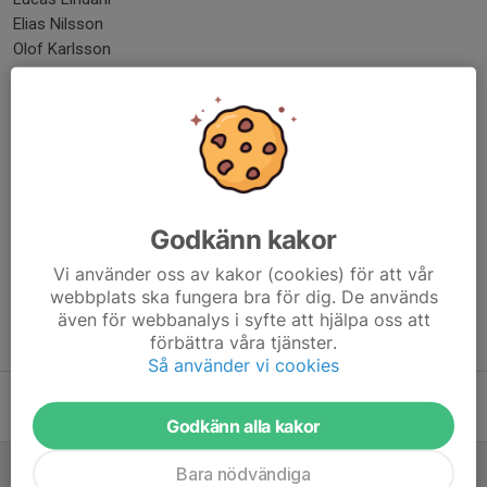
Elias Nilsson
Olof Karlsson
Esmir Kujundzic
Dela nyhet
Kommentarer
Godkänn kakor
Vi använder oss av kakor (cookies) för att vår
webbplats ska fungera bra för dig. De används
även för webbanalys i syfte att hjälpa oss att
förbättra våra tjänster.
Tidigare nyheter
Så använder vi cookies
Moheda-Hestra 5-3 (3-2)
10 jun, 21:41
0
Godkänn alla kakor
Hillerstorp-Moheda 3-5 (1-2)
Bara nödvändiga