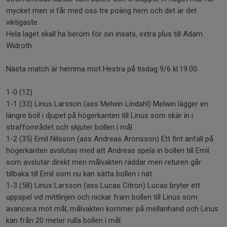
mycket men vi får med oss tre poäng hem och det är det
viktigaste.
Hela laget skall ha beröm för sin insats, extra plus till Adam
Widroth.
Nästa match är hemma mot Hestra på tisdag 9/6 kl.19.00.
1-0 (12)
1-1 (33) Linus Larsson (ass Melwin Lindahl) Melwin lägger en
längre boll i djupet på högerkanten till Linus som skär in i
straffområdet och skjuter bollen i mål.
1-2 (35) Emil Nilsson (ass Andreas Aronsson) Ett fint anfall på
högerkanten avslutas med att Andreas spela in bollen till Emil
som avslutar direkt men målvakten räddar men returen går
tillbaka till Emil som nu kan sätta bollen i nät.
1-3 (58) Linus Larsson (ass Lucas Citron) Lucas bryter ett
uppspel vid mittlinjen och nickar fram bollen till Linus som
avancera mot mål, målvakten kommer på mellanhand och Linus
kan från 20 meter rulla bollen i mål.