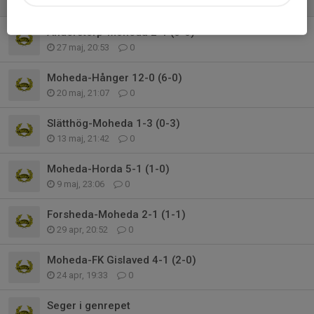
7 jun, 21:09
0
Anderstorp-Moheda 2-1 (0-0)
27 maj, 20:53
0
Moheda-Hånger 12-0 (6-0)
20 maj, 21:07
0
Slätthög-Moheda 1-3 (0-3)
13 maj, 21:42
0
Moheda-Horda 5-1 (1-0)
9 maj, 23:06
0
Forsheda-Moheda 2-1 (1-1)
29 apr, 20:52
0
Moheda-FK Gislaved 4-1 (2-0)
24 apr, 19:33
0
Seger i genrepet