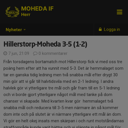
MOHEDA IF
Herr
Logga in
Nyheter
Hillerstorp-Moheda 3-5 (1-2)
7 jun, 21:09
0 kommentarer
Från torsdagens bortamatch mot Hillerstorp fick vi med oss tre
poäng hem efter att ha vunnit med 5-3. Det är hemmalaget som
tar en ganska tidig ledning men två snabba mål efter drygt 30
min gör att vi går till halvtidsvila med en 2-1 ledning. I andra
halvlek gör vi ytterligare tre mål och går fram till en 5-1 ledning
och vi borde gjort ytterligare något mål med tanke på dom
chanser vi skapade. Med kvarten kvar gör hemmalaget två
snabba mål och reducera till 3-5 men närmare än så kommer
dom inte och på slutet är vi närmare ytterligare ett mål än dom.
Vi gör en helt okej insats men skärpan i och runt motståndarnas
straffområde kunde varit bättre och vi släppte in något mål för