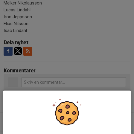
Melker Nikolausson
Lucas Lindahl
Iron Jeppsson
Elias Nilsson
Isac Lindahl
Dela nyhet
Kommentarer
Tidigare nyheter
Moheda-Hestra 5-3 (3-2)
10 jun, 21:41
0