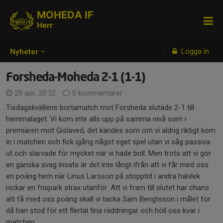
MOHEDA IF
Herr
Logga in
Nyheter
Forsheda-Moheda 2-1 (1-1)
29 apr, 20:52
0 kommentarer
Tisdagskvällens bortamatch mot Forsheda slutade 2-1 till
hemmalaget. Vi kom inte alls upp på samma nivå som i
premiären mot Gislaved, det kändes som om vi aldrig riktigt kom
in i matchen och fick igång något eget spel utan vi såg passiva
ut och slarvade för mycket när vi hade boll. Men trots att vi gör
en ganska svag insats är det inte långt ifrån att vi får med oss
en poäng hem när Linus Larsson på stopptid i andra halvlek
nickar en frispark strax utanför. Att vi fram till slutet har chans
att få med oss poäng skall vi tacka Sam Bengtsson i målet för
då han stod för ett flertal fina räddningar och höll oss kvar i
matchen.