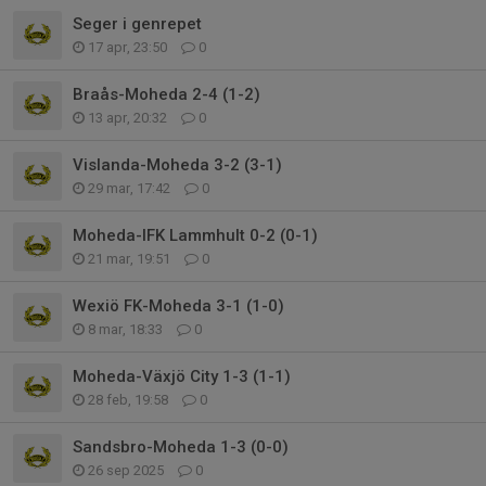
Seger i genrepet
17 apr, 23:50
0
Braås-Moheda 2-4 (1-2)
13 apr, 20:32
0
Vislanda-Moheda 3-2 (3-1)
29 mar, 17:42
0
Moheda-IFK Lammhult 0-2 (0-1)
21 mar, 19:51
0
Wexiö FK-Moheda 3-1 (1-0)
8 mar, 18:33
0
Moheda-Växjö City 1-3 (1-1)
28 feb, 19:58
0
Sandsbro-Moheda 1-3 (0-0)
26 sep 2025
0