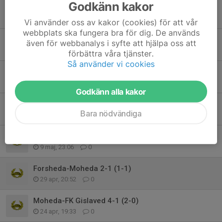
Godkänn kakor
Hillerstorp-Moheda 3-5 (1-2)
7 jun, 21:09
0
Vi använder oss av kakor (cookies) för att vår
webbplats ska fungera bra för dig. De används
Anderstorp-Moheda 2-1 (0-0)
även för webbanalys i syfte att hjälpa oss att
27 maj, 20:53
0
förbättra våra tjänster.
Så använder vi cookies
Moheda-Hånger 12-0 (6-0)
20 maj, 21:07
0
Godkänn alla kakor
Slätthög-Moheda 1-3 (0-3)
Bara nödvändiga
13 maj, 21:42
0
Moheda-Horda 5-1 (1-0)
9 maj, 23:06
0
Forsheda-Moheda 2-1 (1-1)
29 apr, 20:52
0
Moheda-FK Gislaved 4-1 (2-0)
24 apr, 19:33
0