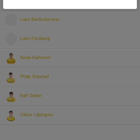
Kuno Nilsson
Liam Bartholomew
Liam Forsberg
Noah Karlsson
Philip Grøstad
Ralf Dahlin
Viktor Liljengren