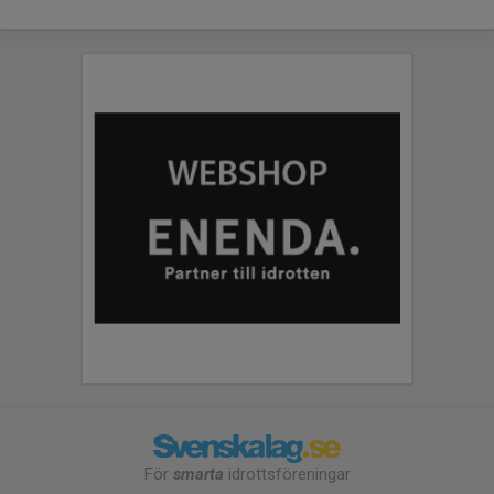
För
smarta
idrottsföreningar