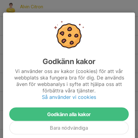
Alvin Citron
Danyl Vereshchahin
Edvin Andersson
Godkänn kakor
Elis Karlsson Wendel
Vi använder oss av kakor (cookies) för att vår
webbplats ska fungera bra för dig. De används
Emil Åhlander
även för webbanalys i syfte att hjälpa oss att
förbättra våra tjänster.
Så använder vi cookies
Hugo Ringström
Godkänn alla kakor
Kevin Årdh
Bara nödvändiga