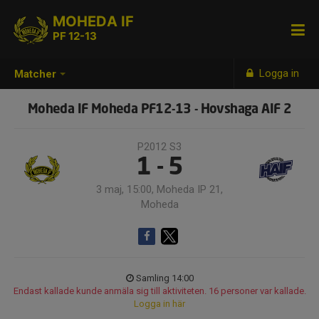
MOHEDA IF
PF 12-13
Logga in
Matcher
Moheda IF Moheda PF12-13 - Hovshaga AIF 2
P2012 S3
1 - 5
3 maj, 15:00, Moheda IP 21,
Moheda
Samling 14:00
Endast kallade kunde anmäla sig till aktiviteten. 16 personer var kallade.
Logga in här