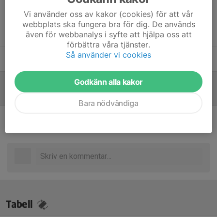
Caisa Citron
Tränare
Vi använder oss av kakor (cookies) för att vår
webbplats ska fungera bra för dig. De används
även för webbanalys i syfte att hjälpa oss att
Linus Karlsson Wendel
Tränare
förbättra våra tjänster.
Så använder vi cookies
Simon Lindahl
Tränare
Godkänn alla kakor
Referat
Bara nödvändiga
Inget referat skrivet
Tabell