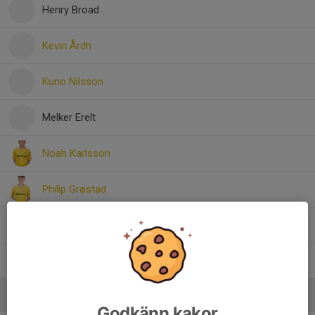
Henry Broad
Kevin Årdh
Kuno Nilsson
Melker Erelt
Noah Karlsson
Philip Grøstad
Ralf Dahlin
Viktor Liljengren
Ledare
Godkänn kakor