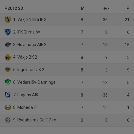
P2012 S3
M
+/-
P
1. Växjö Norra IF 2
8
36
21
2. IFK Grimslöv
7
8
16
3. Hovshaga AIF 2
7
18
15
4. Växjö BK 2
8
9
15
5. Ingelstads IK 2
8
-3
9
6. Vederslöv-Dänningelanda IF
7
-13
5
7. Lagans AIK
8
-36
4
8. Moheda IF
7
-19
1
9. Rydaholms GoIF 7-m
0
0
0