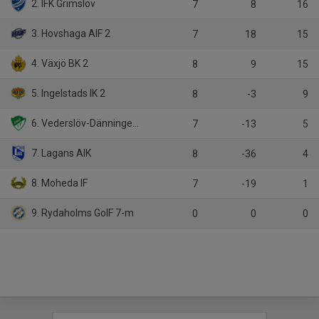
2. IFK Grimslöv
7
8
16
3. Hovshaga AIF 2
7
18
15
4. Växjö BK 2
8
9
15
5. Ingelstads IK 2
8
-3
9
6. Vederslöv-Dänningelanda IF
7
-13
5
7. Lagans AIK
8
-36
4
8. Moheda IF
7
-19
1
9. Rydaholms GoIF 7-m
0
0
0