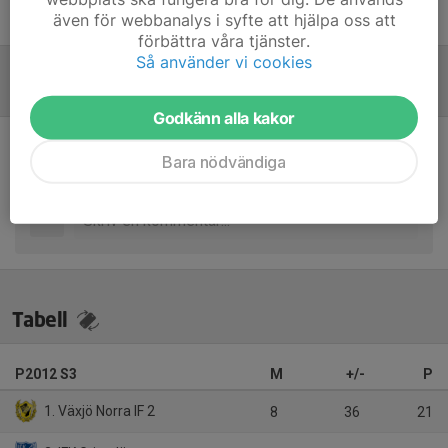
även för webbanalys i syfte att hjälpa oss att
Linus Karlsson Wendel
Tränare
förbättra våra tjänster.
Så använder vi cookies
Referat
Godkänn alla kakor
Bara nödvändiga
Inget referat skrivet
Tabell
P2012 S3
M
+/-
P
1. Växjö Norra IF 2
8
36
21