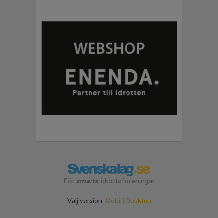
För
smarta
idrottsföreningar
Välj version:
Mobil
|
Desktop