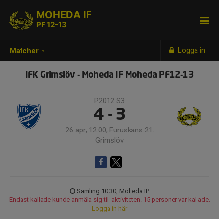
MOHEDA IF
PF 12-13
Logga in
Matcher
IFK Grimslöv - Moheda IF Moheda PF12-13
P2012 S3
4 - 3
26 apr, 12:00, Furuskans 21,
Grimslöv
Samling 10:30, Moheda IP
Endast kallade kunde anmäla sig till aktiviteten. 15 personer var kallade.
Logga in här