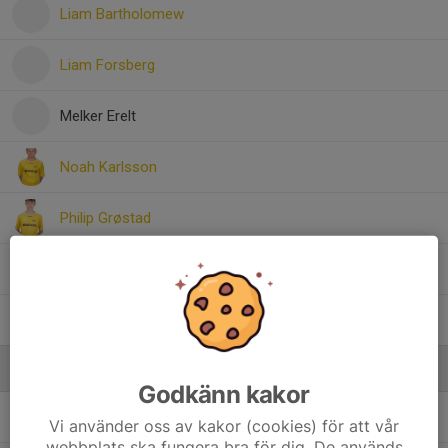
Liam Bartholomew
Liam Forsberg
Melker Erelt
Noah Karlsson
Philip Grøstad
Ralf Dahlin
Viktor Liljengren
Ledare
Godkänn kakor
Caisa Citron
Tränare
Vi använder oss av kakor (cookies) för att vår
webbplats ska fungera bra för dig. De används