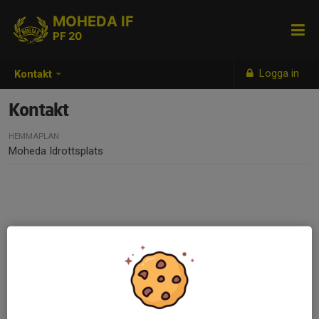
MOHEDA IF
PF 20
Logga in
Kontakt
Kontakt
HEMMAPLAN
Moheda Idrottsplats