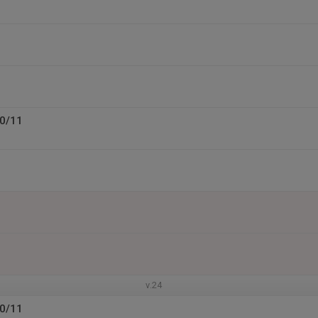
10/11
v.24
10/11