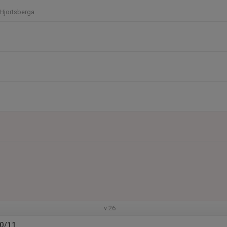
, Hjortsberga
v.26
10/11