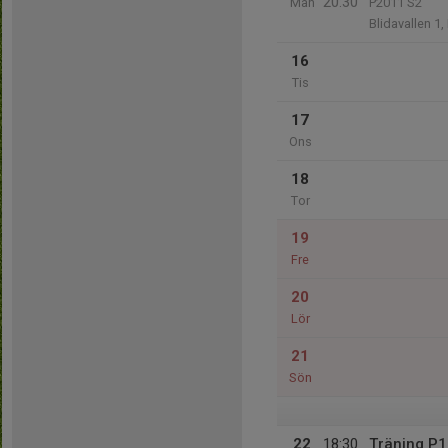
20:30
Mån
P2011 S2
Blidavallen 1
16
Tis
17
Ons
18
Tor
19
Fre
20
Lör
21
Sön
22
18:30
Träning P