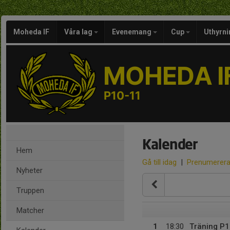
Moheda IF
Våra lag
Evenemang
Cup
Uthyrni
MOHEDA I
P10-11
Kalender
Hem
Gå till idag
|
Prenumerer
Nyheter
Truppen
Matcher
1
18:30
Träning P