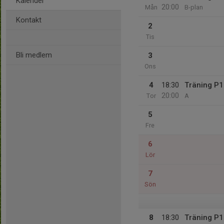
Kalender
20:00
Mån
B-plan
Kontakt
2
Tis
Bli medlem
3
Ons
4
18:30
Träning P
20:00
Tor
A
5
Fre
6
Lör
7
Sön
8
18:30
Träning P