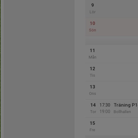
9
Lör
10
Sön
11
Mån
12
Tis
13
Ons
14
17:30
Träning P
19:00
Tor
Bollhallen
15
Fre