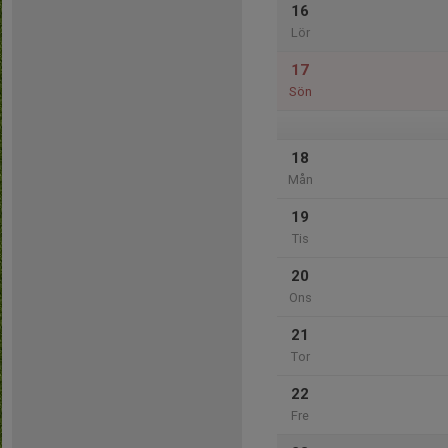
16
Lör
17
Sön
18
Mån
19
Tis
20
Ons
21
Tor
22
Fre