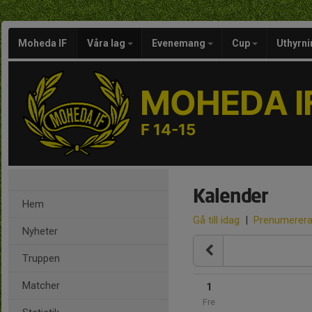
Moheda IF
Våra lag
Evenemang
Cup
Uthyrni
MOHEDA I
F 14-15
Kalender
Hem
Gå till idag
|
Prenumerer
Nyheter
Truppen
Matcher
1
Fre