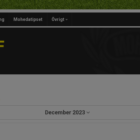
ng
Mohedatipset
Övrigt
F
a
December 2023