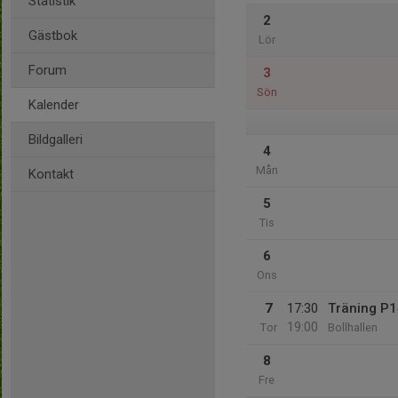
Statistik
2
Gästbok
Lör
Forum
3
Sön
Kalender
Bildgalleri
4
Mån
Kontakt
5
Tis
6
Ons
7
17:30
Träning P
19:00
Tor
Bollhallen
8
Fre