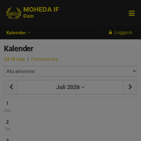
MOHEDA IF
Dam
Logga in
Kalender
Kalender
Gå till idag
|
Prenumerera
Juli 2026
1
Ons
2
Tor
3