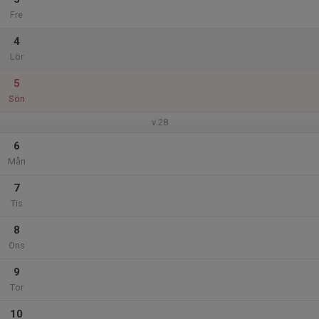
Fre
4
Lör
5
Sön
v.28
6
Mån
7
Tis
8
Ons
9
Tor
10