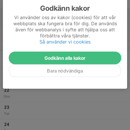
Fre
Godkänn kakor
18
Vi använder oss av kakor (cookies) för att vår
Lör
webbplats ska fungera bra för dig. De används
även för webbanalys i syfte att hjälpa oss att
19
förbättra våra tjänster.
Sön
Så använder vi cookies
v.30
20
Godkänn alla kakor
Mån
Bara nödvändiga
21
Tis
22
Ons
23
Tor
24