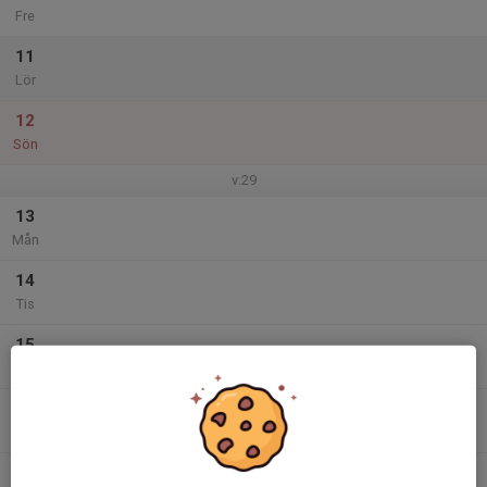
Fre
11
Lör
12
Sön
v.29
13
Mån
14
Tis
15
Ons
16
Tor
17