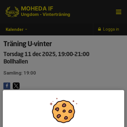
MOHEDA IF
Ungdom - Vinterträning
Logga in
Kalender
Träning U-vinter
Torsdag 11 dec 2025, 19:00-21:00
Bollhallen
Samling: 19:00