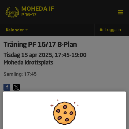
MOHEDA IF
P 16-17
Logga in
Kalender
Träning PF 16/17 B-Plan
Tisdag 15 apr 2025, 17:45-19:00
Moheda Idrottsplats
Samling: 17:45