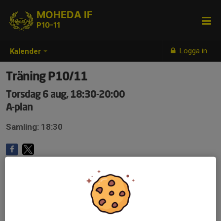
MOHEDA IF
P10-11
Logga in
Kalender
Träning P10/11
Torsdag 6 aug, 18:30-20:00
A-plan
Samling: 18:30