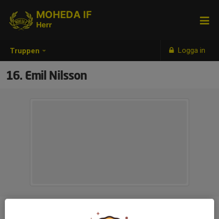
MOHEDA IF
Herr
Logga in
Truppen
16. Emil Nilsson
Ålder
23 år