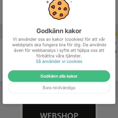
Godkänn kakor
ALLA SERIER
ALLA ÅR
Vi använder oss av kakor (cookies) för att vår
2026
14
4
4
1
webbplats ska fungera bra för dig. De används
även för webbanalys i syfte att hjälpa oss att
Totalt
14
4
4
1
förbättra våra tjänster.
Så använder vi cookies
Godkänn alla kakor
Bara nödvändiga