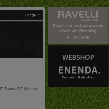
Logga in
IF, Alvesta GIF, Moheda