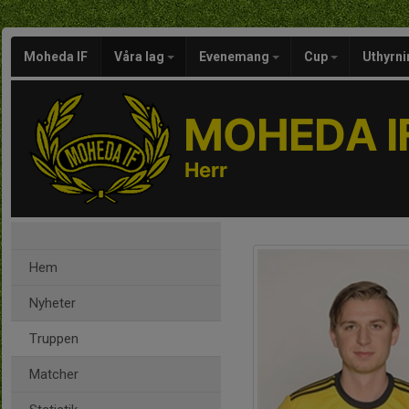
Moheda IF
Våra lag
Evenemang
Cup
Uthyrni
MOHEDA I
Herr
Hem
Nyheter
Truppen
Matcher