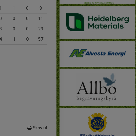
1
1
0
8
0
0
0
11
3
0
0
23
4
1
0
57
Skriv ut