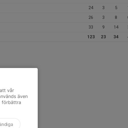
24
3
5
26
3
8
33
9
14
123
23
34
att vår
 används även
t förbättra
ändiga