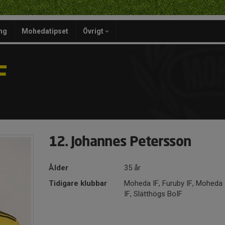
ng
Mohedatipset
Övrigt
F
12. Johannes Petersson
Ålder
35 år
Tidigare klubbar
Moheda IF, Furuby IF, Moheda 
IF, Slätthögs BoIF