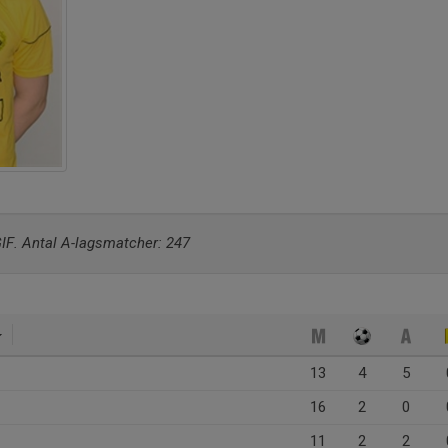
IF. Antal A-lagsmatcher: 247
13
4
5
16
2
0
11
2
2