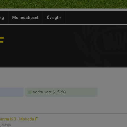
ng
Mohedatipset
Övrigt
F
Södra Höst (2, flick)
änna IK 3 - Moheda IF
2, Växjö