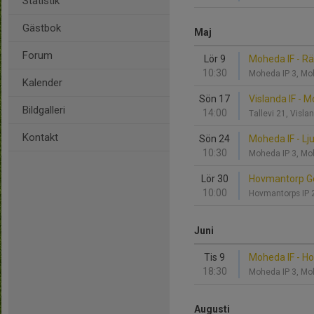
Statistik
Gästbok
Maj
Forum
Lör 9
Moheda IF - R
10:30
Moheda IP 3, M
Kalender
Sön 17
Vislanda IF - 
Bildgalleri
14:00
Tallevi 21, Visl
Kontakt
Sön 24
Moheda IF - Lj
10:30
Moheda IP 3, M
Lör 30
Hovmantorp Go
10:00
Hovmantorps IP 
Juni
Tis 9
Moheda IF - H
18:30
Moheda IP 3, M
Augusti