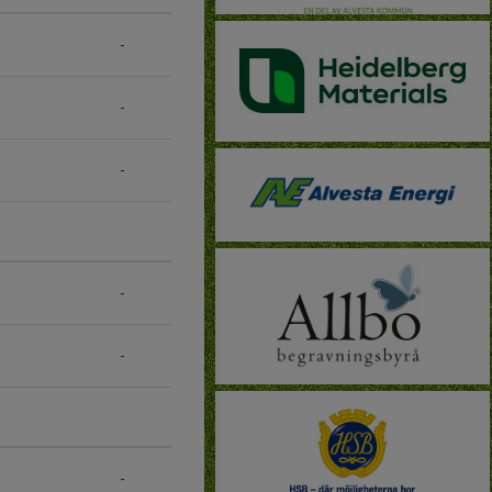
-
-
-
-
-
-