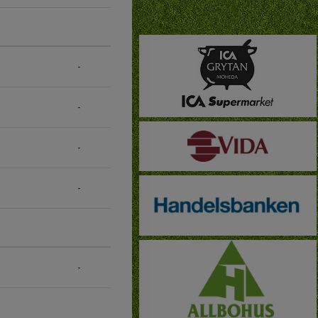
-
-
-
-
-