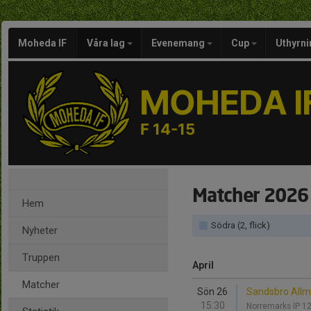
Moheda IF
Våra lag
Evenemang
Cup
Uthyrni
MOHEDA I
F 14-15
Matcher 2026
Hem
Södra (2, flick)
Nyheter
Truppen
April
Matcher
Sön 26
Sandsbro Allm
15:30
Norremarks IP 1