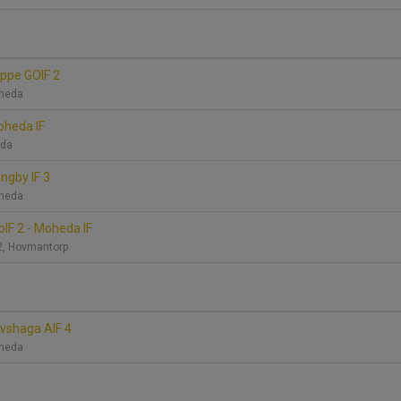
äppe GOIF 2
oheda
Moheda IF
anda
ungby IF 3
oheda
IF 2 - Moheda IF
2, Hovmantorp
ovshaga AIF 4
oheda