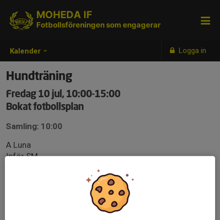
MOHEDA IF
Fotbollsföreningen som engagerar
Logga in
Kalender
Hundträning
Fredag 10 jul, 10:00-15:00
Bokat fotbollsplan
Samling: 10:00
A Luna
Inför SM