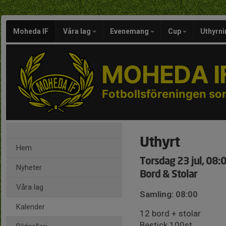
Moheda IF
Våra lag
Evenemang
Cup
Uthyrni
MOHEDA I
Fotbollsföreningen s
Uthyrt
Hem
Torsdag 23 jul, 08:
Nyheter
Bord & Stolar
Våra lag
Samling: 08:00
Kalender
12 bord + stolar
Bestick 100st