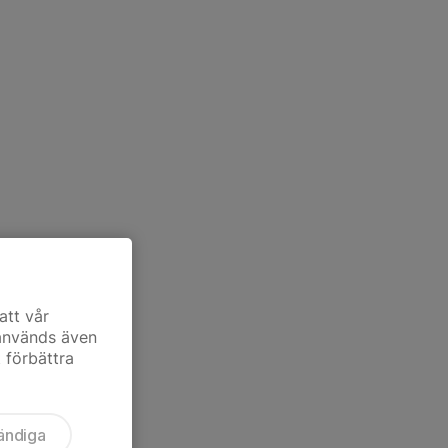
att vår
 används även
t förbättra
ändiga